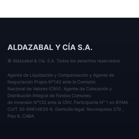
ALDAZABAL Y CÍA S.A.
© Aldazabal & Cía. S.A. Todos los derechos reservados.
Agente de Liquidación y Compensación y Agente de
Negociación Propio N°142 ante la Comisión
Nacional de Valores (CNV). Agente de Colocación y
Distribución Integral de Fondos Comunes
de Inversión N°132 ante la CNV. Participante N° 1 en BYMA.
CUIT 30-69614639-6. Domicilio legal: Reconquista 379 ,
Piso 6, CABA.